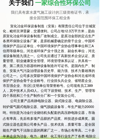
关于我们
一家综合性环保公司
我们具有废水废气施工设计的三级资格证书，承
接全国范围环保工程业务
宣化冶金环保设备制造（安装）有限责任公司位于古城宣
化，毗邻京津晋蒙，交通便利。公司占地12.3万平方米，是由
原宣化冶金环保设备制造厂改制成立。是原冶金部的定点生产
各类环保除尘设备厂家，是原机械委确定的骨干企业，中国环
境保护产品认证单位，中国环境保护产业协会理事单位和三A
信用等级单位。河北省环保产业十强之首、副会长单位，河北
省设备制造九强之一。公司先后通过了高新技术企业认证、质
量管理、职业健康安全管理、环境管理体系认证，并具有一
类、第二类压力容器特种设备制造许可证书。是国内生产、制
造、安装大气污染治理设备历史早、能力强、技术力量雄厚的
公司之一。公司多次荣获中国环境保护产业协会和河北省环境
保护产业协会骨干企业称号、行业排头兵企业、省明星企业、
市百强企业、市(区)文明单位等荣誉称号。公司现有员工389
人，其中技术人员43人。公司下设营销、技术、生产、管理等
四个系统和三个生产制作分厂和一个安装分公司。
公司主要产品有静电除尘器、袋式除尘器、电袋除尘器、
转炉煤气圆式电除尘器、烟气脱硫设备等，年生产能力20000
吨。特别是为冶金行业烧结机头配套的高压静电除尘器，市场
占有率高，先后有多项产品获的产品奖、科技进步成果奖。圆
式除尘器也是我公司拳头产品，技术优良，质量可靠，是全国
能生产煤气干法除尘器的两家厂之一，市场占有率高。二十多
年来企业为冶金、电力、建材、化工等行业生产了各类 电除尘